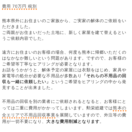
費用 70万円 税別
熊本県外にお住まいのご家族から、ご実家の解体のご依頼をい
ただきました。
ご両親がお住まいだった土地に、新しく家屋を建て替えるとい
うご依頼内容でした。
遠方にお住まいのお客様の場合、何度も熊本に帰郷いただくの
はなかなか難しいという問題があります。ですので、お客様の
ご希望等丁寧なヒアリングが必要となります。
お話をうかがうと、解体予定の家屋には衣類をはじめ、家具や
家電等の処分が必要な不用品が多数あり
「それらの不用品の回
収も一緒に依頼したい」
というご希望をヒアリングの中から発
見することが出来ました。
不用品の回収を別の業者にご依頼されるとなると、お客様にと
っては二重に費用がかかってしまいます。勲栄総建では
熊本の
全エリアで不用品回収事業
を展開していますので、外注等の費
用が一切不要になり、
大きな費用削減となります
。