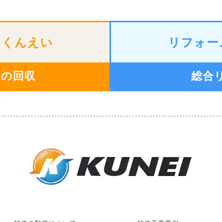
のくんえい
リフォー
物の回収
総合